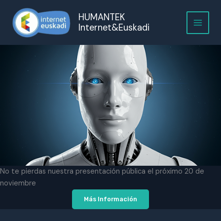
Ir
HUMANTEK
al
Internet&Euskadi
contenido
No te pierdas nuestra presentación pública el próximo 20 de
noviembre
Más Información